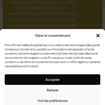
Les animaux sont les bienvenus. Au W9,
chaque membre du foyer trouve
naturellement sa place.Votre chien comme
votre chat font partie du quotidien, et tout
l’environnement est pensé pour les accueillir
confortablement.
Gérer le consentement
Pour offrir les meilleures expériences, nous utilisons des technologies telles que les
cookies pour stocker et/ou accéder aux informations des appareils. Le fait de
consentir à ces technologies nous permettra de traiter des données telles que le
comportement de navigation ou les ID uniques sur ce site. Le fait de ne pas
Des vues
consentir ou de retirer son consentement peut avoir un effet négatif sur certaines
caractéristiques et fonctions.
dégagées, au
quotidien
Accepter
De grandes fenêtres s’ouvrent
Refuser
sur des vues dégagées de la
Voir les préférences
ville, avec des perspectives